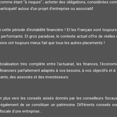
comme étant "à risques" ; acheter des obligations, considérées com
rticipatif autour d'un projet d'entreprise ou associatif.
cette période d'instabilité financière ! Et les Français sont toujours
performants. Et gros paradoxe, le contexte actuel offre de réelles 
tions ont toujours mieux fait que tous les autres placements !
ialisation très complète entre l'actuariat, les finances, l’économie
ciers parfaitement adaptés à vos besoins, à vos objectifs et à vo
eants, des associés et des investisseurs.
 en plus vers les conseils avisés donnés par les conseilleurs fisca
galement de se constituer un patrimoine. Différents conseils sont 
iscale d'une entreprise...