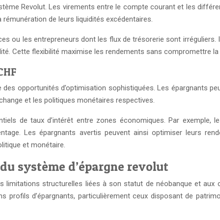
ystème Revolut. Les virements entre le compte courant et les différe
a rémunération de leurs liquidités excédentaires.
nces ou les entrepreneurs dont les flux de trésorerie sont irrégulier
dité. Cette flexibilité maximise les rendements sans compromettre la 
 CHF
es opportunités d’optimisation sophistiquées. Les épargnants peuvent r
e change et les politiques monétaires respectives.
entiels de taux d’intérêt entre zones économiques. Par exemple, le
age. Les épargnants avertis peuvent ainsi optimiser leurs ren
litique et monétaire.
s du système d’épargne revolut
 limitations structurelles liées à son statut de néobanque et aux
ertains profils d’épargnants, particulièrement ceux disposant de pa