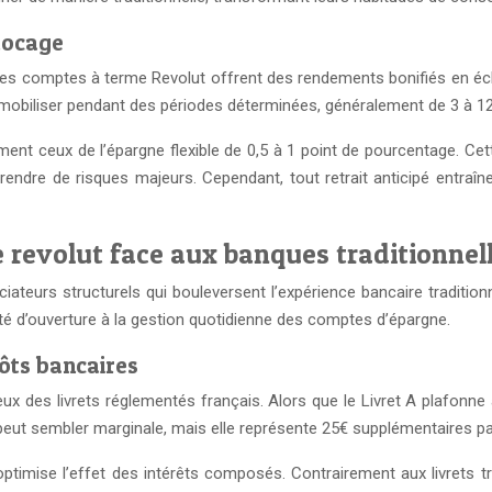
locage
les comptes à terme Revolut offrent des rendements bonifiés en éc
immobiliser pendant des périodes déterminées, généralement de 3 à 1
 ceux de l’épargne flexible de 0,5 à 1 point de pourcentage. Cette
endre de risques majeurs. Cependant, tout retrait anticipé entraîne
 revolut face aux banques traditionnel
ciateurs structurels qui bouleversent l’expérience bancaire traditio
cité d’ouverture à la gestion quotidienne des comptes d’épargne.
ôts bancaires
ux des livrets réglementés français. Alors que le Livret A plafonne
eut sembler marginale, mais elle représente 25€ supplémentaires p
timise l’effet des intérêts composés. Contrairement aux livrets tra