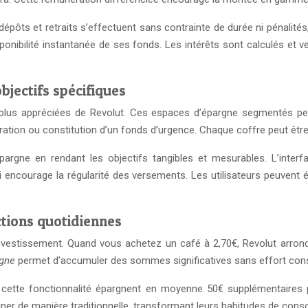
 dépôts et retraits s’effectuent sans contrainte de durée ni pénalités
onibilité instantanée de ses fonds. Les intérêts sont calculés et 
bjectifs spécifiques
s plus appréciées de Revolut. Ces espaces d’épargne segmentés pe
oration ou constitution d’un fonds d’urgence. Chaque coffre peut êtr
pargne en rendant les objectifs tangibles et mesurables. L’interf
i encourage la régularité des versements. Les utilisateurs peuvent 
tions quotidiennes
nvestissement. Quand vous achetez un café à 2,70€, Revolut arrond
rgne
permet d’accumuler des sommes significatives sans effort cons
 de cette fonctionnalité épargnent en moyenne 50€ supplémentaire
rgner de manière traditionnelle, transformant leurs habitudes de con