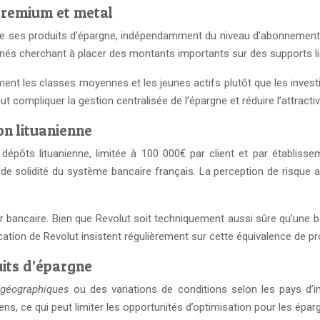
premium et metal
 ses produits d’épargne, indépendamment du niveau d’abonnement sou
tunés cherchant à placer des montants importants sur des supports l
irement les classes moyennes et les jeunes actifs plutôt que les inv
eut compliquer la gestion centralisée de l’épargne et réduire l’attrac
on lituanienne
dépôts lituanienne, limitée à 100 000€ par client et par établiss
de solidité du système bancaire français. La perception de risque 
ur bancaire. Bien que Revolut soit techniquement aussi sûre qu’une b
ion de Revolut insistent régulièrement sur cette équivalence de prot
uits d’épargne
s géographiques
ou des variations de conditions selon les pays d’
ns, ce qui peut limiter les opportunités d’optimisation pour les épar