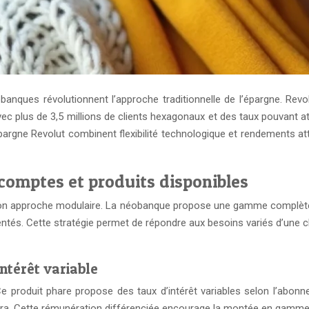
anques révolutionnent l’approche traditionnelle de l’épargne. Rev
ec plus de 3,5 millions de clients hexagonaux et des taux pouvant at
argne Revolut combinent flexibilité technologique et rendements a
 comptes et produits disponibles
 son approche modulaire. La néobanque propose une gamme complète d
ntés. Cette stratégie permet de répondre aux besoins variés d’une clie
ntérêt variable
. Ce produit phare propose des taux d’intérêt variables selon l’abo
tra. Cette rémunération différenciée encourage la montée en gamme t