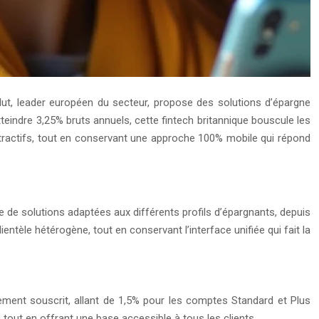
olut, leader européen du secteur, propose des solutions d’épargne
teindre 3,25% bruts annuels, cette fintech britannique bouscule les
ttractifs, tout en conservant une approche 100% mobile qui répond
e solutions adaptées aux différents profils d’épargnants, depuis
ntèle hétérogène, tout en conservant l’interface unifiée qui fait la
nnement souscrit, allant de 1,5% pour les comptes Standard et Plus
out en offrant une base accessible à tous les clients.