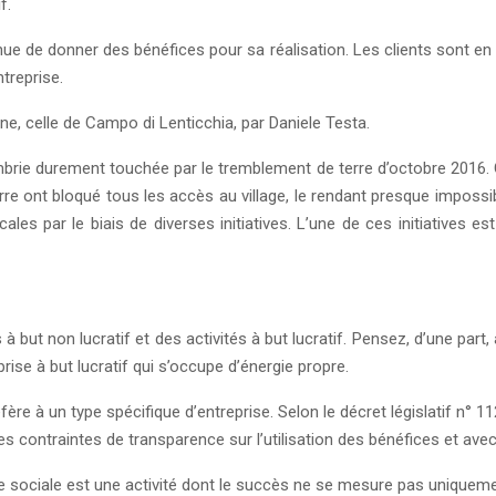
f.
tenue de donner des bénéfices pour sa réalisation. Les clients sont en
ntreprise.
enne, celle de Campo di Lenticchia, par Daniele Testa.
Ombrie durement touchée par le tremblement de terre d’octobre 2016. C’
re ont bloqué tous les accès au village, le rendant presque impossib
s par le biais de diverses initiatives. L’une de ces initiatives es
 à but non lucratif et des activités à but lucratif. Pensez, d’une part
rise à but lucratif qui s’occupe d’énergie propre.
réfère à un type spécifique d’entreprise. Selon le décret législatif n°
vec des contraintes de transparence sur l’utilisation des bénéfices et 
e sociale est une activité dont le succès ne se mesure pas uniquemen