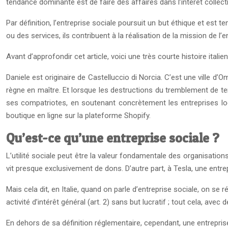
tendance dominante est de faire des affaires dans l’intérêt collecti
Par définition, l’entreprise sociale poursuit un but éthique et est 
ou des services, ils contribuent à la réalisation de la mission de l’e
Avant d’approfondir cet article, voici une très courte histoire itali
Daniele est originaire de Castelluccio di Norcia. C’est une ville d’
règne en maître. Et lorsque les destructions du tremblement de ter
ses compatriotes, en soutenant concrètement les entreprises locale
boutique en ligne sur la plateforme Shopify.
Qu’est-ce qu’une entreprise sociale ?
L’utilité sociale peut être la valeur fondamentale des organisations
vit presque exclusivement de dons. D’autre part, à Tesla, une entrep
Mais cela dit, en Italie, quand on parle d’entreprise sociale, on se 
activité d’intérêt général (art. 2) sans but lucratif ; tout cela, a
En dehors de sa définition réglementaire, cependant, une entrepris