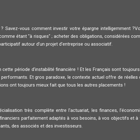
i ? Savez-vous comment investir votre épargne intelligemment ?V
comme étant "à risques" ; acheter des obligations, considérées com
rticipatif autour d'un projet d'entreprise ou associatif.
cette période d'instabilité financière ! Et les Français sont toujours
performants. Et gros paradoxe, le contexte actuel offre de réelles 
tions ont toujours mieux fait que tous les autres placements !
ialisation très complète entre l'actuariat, les finances, l’économie
ciers parfaitement adaptés à vos besoins, à vos objectifs et à vo
eants, des associés et des investisseurs.