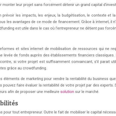
monter leur projet sans forcément détenir un grand capital d’inves
en prévoir les impacts, les enjeux, la budgétisation, le contexte et l
s tous les avantages de ce mode de financement. Grâce à internet, il n
funding est utile dans le cas où l’entrepreneur ne détient pas forcém
formes et sites internet de mobilisation de ressources qui ne req
une levée de fonds auprès des établissements financiers classiques. L
contre, si votre projet est suffisamment convaincant, s’il parait u
ntes grâce au crowdfunding.
 les éléments de marketing pour vendre la rentabilité du business q
 pouvez faire évaluer la rentabilité de votre projet par des experts
eurs afin de proposer une meilleure
solution
sur le marché.
bilités
our tout entrepreneur. Outre le fait de mobiliser le capital néces