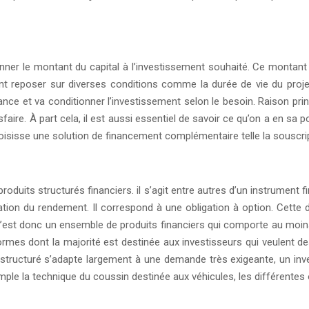
rdonner le montant du capital à l’investissement souhaité. Ce mont
t reposer sur diverses conditions comme la durée de vie du projet,
ce et va conditionner l’investissement selon le besoin. Raison prin
ire. À part cela, il est aussi essentiel de savoir ce qu’on a en sa pos
sisse une solution de financement complémentaire telle la souscripti
roduits structurés financiers. il s’agit entre autres d’un instrument
misation du rendement. Il correspond à une obligation à option. Cette 
’est donc un ensemble de produits financiers qui comporte au moin
 formes dont la majorité est destinée aux investisseurs qui veulent
it structuré s’adapte largement à une demande très exigeante, un in
ple la technique du coussin destinée aux véhicules, les différentes of