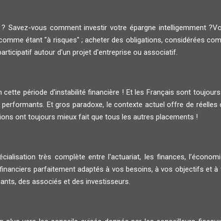
i ? Savez-vous comment investir votre épargne intelligemment ?V
comme étant "à risques" ; acheter des obligations, considérées com
rticipatif autour d'un projet d'entreprise ou associatif.
cette période d'instabilité financière ! Et les Français sont toujours
performants. Et gros paradoxe, le contexte actuel offre de réelles 
tions ont toujours mieux fait que tous les autres placements !
ialisation très complète entre l'actuariat, les finances, l’économie
ciers parfaitement adaptés à vos besoins, à vos objectifs et à vo
eants, des associés et des investisseurs.