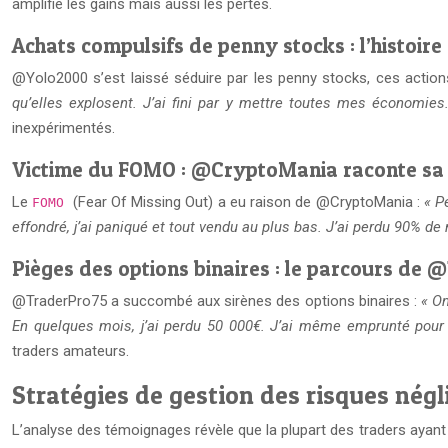
amplifie les gains mais aussi les pertes.
Achats compulsifs de penny stocks : l’histoi
@Yolo2000 s’est laissé séduire par les penny stocks, ces actions
qu’elles explosent. J’ai fini par y mettre toutes mes économies.
inexpérimentés.
Victime du FOMO : @CryptoMania raconte sa
Le
(Fear Of Missing Out) a eu raison de @CryptoMania :
« P
FOMO
effondré, j’ai paniqué et tout vendu au plus bas. J’ai perdu 90% de
Pièges des options binaires : le parcours de
@TraderPro75 a succombé aux sirènes des options binaires :
« On
En quelques mois, j’ai perdu 50 000€. J’ai même emprunté pour
traders amateurs.
Stratégies de gestion des risques négl
L’analyse des témoignages révèle que la plupart des traders ayant t