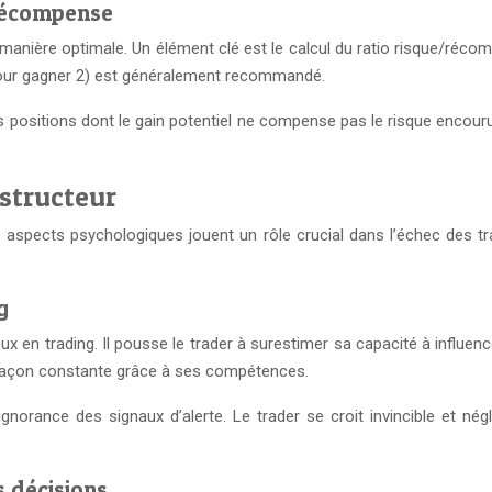
récompense
de manière optimale. Un élément clé est le calcul du ratio risque/réc
 1 pour gagner 2) est généralement recommandé.
es positions dont le gain potentiel ne compense pas le risque encour
structeur
es aspects psychologiques jouent un rôle crucial dans l’échec des
g
reux en trading. Il pousse le trader à surestimer sa capacité à infl
e façon constante grâce à ses compétences.
gnorance des signaux d’alerte. Le trader se croit invincible et nég
s décisions