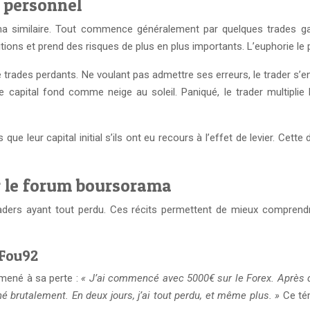
 personnel
éma similaire. Tout commence généralement par quelques trades ga
tions et prend des risques de plus en plus importants. L’euphorie le 
 trades perdants. Ne voulant pas admettre ses erreurs, le trader s’en
 le capital fond comme neige au soleil. Paniqué, le trader multipli
ue leur capital initial s’ils ont eu recours à l’effet de levier. Ce
 le forum boursorama
ers ayant tout perdu. Ces récits permettent de mieux comprendr
rFou92
 mené à sa perte :
« J’ai commencé avec 5000€ sur le Forex. Après q
rné brutalement. En deux jours, j’ai tout perdu, et même plus. »
Ce tém