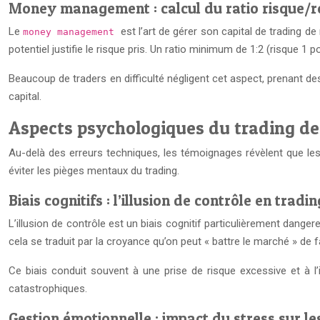
Money management : calcul du ratio risque/
Le
est l’art de gérer son capital de trading 
money management
potentiel justifie le risque pris. Un ratio minimum de 1:2 (risque
Beaucoup de traders en difficulté négligent cet aspect, prenant d
capital.
Aspects psychologiques du trading de
Au-delà des erreurs techniques, les témoignages révèlent que l
éviter les pièges mentaux du trading.
Biais cognitifs : l’illusion de contrôle en tradin
L’illusion de contrôle est un biais cognitif particulièrement dange
cela se traduit par la croyance qu’on peut « battre le marché » d
Ce biais conduit souvent à une prise de risque excessive et à l’i
catastrophiques.
Gestion émotionnelle : impact du stress sur le