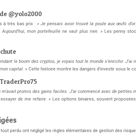
re de @yolo2000
 à très bas prix :
« Je pensais avoir trouvé la poule aux œufs d’or
 Aujourd’hui, mon portefeuille ne vaut plus rien. »
Les penny stoc
 chute
endant le boom des cryptos, je voyais tout le monde s’enrichir. J’a
 mon capital. »
Cette histoire montre les dangers d’investir sous le c
 @TraderPro75
 m’avait promis des gains faciles. J’ai commencé avec de petites mi
 essayer de me refaire. »
Les options binaires, souvent proposées 
igées
out perdu ont négligé les règles élémentaires de gestion des risques.