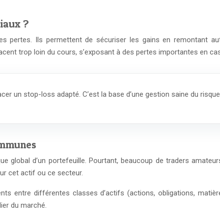
ciaux ?
 les pertes. Ils permettent de sécuriser les gains en remontant 
acent trop loin du cours, s’exposant à des pertes importantes en c
cer un stop-loss adapté. C’est la base d’une gestion saine du risque
communes
sque global d’un portefeuille. Pourtant, beaucoup de traders amateu
r cet actif ou ce secteur.
ents entre différentes classes d’actifs (actions, obligations, mati
lier du marché.