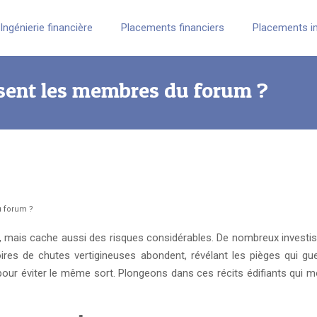
Ingénierie financière
Placements financiers
Placements i
disent les membres du forum ?
u forum ?
, mais cache aussi des risques considérables. De nombreux investi
toires de chutes vertigineuses abondent, révélant les pièges qui 
es pour éviter le même sort. Plongeons dans ces récits édifiants qui 