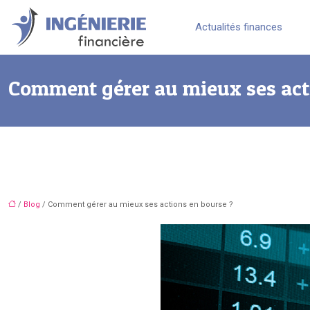
Actualités finances
Comment gérer au mieux ses act
/
Blog
/ Comment gérer au mieux ses actions en bourse ?