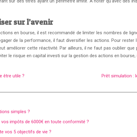
 sur des titres ayant un périmètre limité. À noter qu’avec des indi
ser sur l’avenir
ons en bourse, il est recommandé de limiter les nombres de lignes. E
gager de la performance, il faut diversifier les actions. Pour rester 
eut améliorer cette réactivité. Par ailleurs, il ne faut pas oublier q
iter le risque en capital investi sur la gestion des actions en bours
 être utile ?
Prêt simulation : 
ions simples ?
re vos impôts de 6000€ en toute conformité ?
 vos 5 objectifs de vie ?