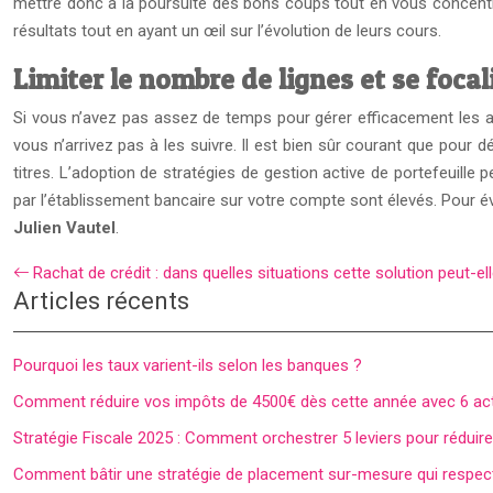
mettre donc à la poursuite des bons coups tout en vous concentrant
résultats tout en ayant un œil sur l’évolution de leurs cours.
Limiter le nombre de lignes et se focali
Si vous n’avez pas assez de temps pour gérer efficacement les acti
vous n’arrivez pas à les suivre. Il est bien sûr courant que pour dé
titres. L’adoption de stratégies de gestion active de portefeuille p
par l’établissement bancaire sur votre compte sont élevés. Pour év
Julien Vautel
.
Rachat de crédit : dans quelles situations cette solution peut-elle
Articles récents
Pourquoi les taux varient-ils selon les banques ?
Comment réduire vos impôts de 4500€ dès cette année avec 6 act
Stratégie Fiscale 2025 : Comment orchestrer 5 leviers pour rédui
Comment bâtir une stratégie de placement sur-mesure qui respecte