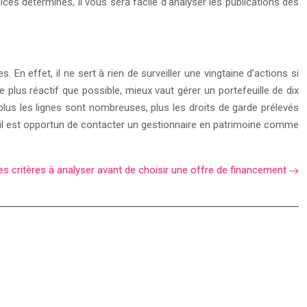
ces déterminés, il vous sera facile d’analyser les publications des
n effet, il ne sert à rien de surveiller une vingtaine d’actions si
le plus réactif que possible, mieux vaut gérer un portefeuille de dix
ue plus les lignes sont nombreuses, plus les droits de garde prélevés
e, il est opportun de contacter un gestionnaire en patrimoine comme
les critères à analyser avant de choisir une offre de financement