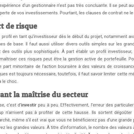
, l’expérience d’un gestionnaire n’est pas très concluante. Il se peut 
perte de vos investissements. Pourtant, les clauses de contrat ne le
rt de risq
ue
on profil en tant qu’investisseur dès le début du projet, notamment av
es de base. Il faut aussi utiliser divers outils simples sur les gr
t des outils plus sophistiqués. À part établir un profil investisse
îtriser ces risques peut être la gestion active de portefeuille. Pou
e part minoritaire de l’action boursière à des valeurs de croissance
ques est toujours nécessaire, toutefois, il faut savoir limiter cette
 le choc.
ant la maîtrise du secteur
e, c’est d’
investir
peu à peu. Effectivement, l’erreur des particulier
’arrivent pas à profiter de cette hausse. Ils sortent dégoûter 
ché, même s’il est vrai que vous ne bénéficierez pas d’une grande p
ez les grandes valeurs. À titre d’information, le nombre des valeurs 