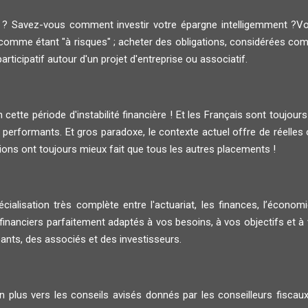
i ? Savez-vous comment investir votre épargne intelligemment ?V
comme étant "à risques" ; acheter des obligations, considérées com
rticipatif autour d'un projet d'entreprise ou associatif.
cette période d'instabilité financière ! Et les Français sont toujours
performants. Et gros paradoxe, le contexte actuel offre de réelles 
tions ont toujours mieux fait que tous les autres placements !
ialisation très complète entre l'actuariat, les finances, l’économie
ciers parfaitement adaptés à vos besoins, à vos objectifs et à vo
eants, des associés et des investisseurs.
 en plus vers les conseils avisés donnés par les conseilleurs fisca